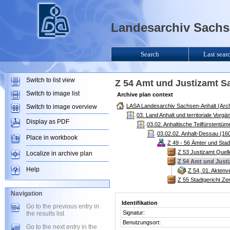
Landesarchiv Sachse
Search
Last sear
Switch to list view
Z 54 Amt und Justizamt S
Switch to image list
Archive plan context
LASA Landesarchiv Sachsen-Anhalt (Arch
Switch to image overview
03. Land Anhalt und territoriale Vorg
Display as PDF
03.02. Anhaltische Teilfürstentü
03.02.02. Anhalt-Dessau (160
Place in workbook
Z 49 - 56 Ämter und Sta
Z 53 Justizamt Quell
Localize in archive plan
Z 54 Amt und Justi
Help
Z 54, 01. Akten
Z 55 Stadtgericht Ze
Navigation
Identifikation
Go to the previous entry in
Signatur:
the results list
Benutzungsort:
Go to the next entry in the