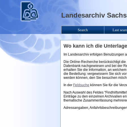
Landesarchiv Sachse
Search
Last sear
Wo kann ich die Unterlag
Im Landesarchiv erfolgen Benutzungen 
Die Online-Recherche berücksichtigt die 
Datenbank nachgewiesen und bei der Rech
erhalten Sie die Information, an welchem 
die Bestellung: vergewissern Sie sich vo
werden können, den Sie besuchen möch
In der
Feldsuche
können Sie für die Verz
Nach Auswahl des Feldes "Findhilfsmittel
Einträge zu den einzelnen Archivalien ent
thematische Zusammenfassung mehrerer A
Adressangaben, Anfahrtsbeschreibungen u