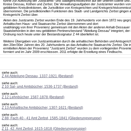
führte zur Auflösung der Justizamts- und Stadtgerichtsbezirke auf der unteren Ebene und 
Kreise Dessau, Köthen und Zerbst. Die Verwaltungsaufgaben der Justizämter wurden von
gebildeten Kreisdirektionen, die Jurisdiktion von Kreisgerichten und Kreisgerichtskommiss
übernommen. Die jurisdiktionellen Funktionen des Stadt- und Landgerichts Zerbst gingen 
Kreisgericht Zerbst über.
Akten des Justizamts Zerbst wurden Ende des 19. Jahrhunderts von dem 1872 neu gegr
Anhaltischen Haus- und Staatsarchiv Zerbst übernommen und dort
unabhängig von ihrer Provenienz gemeinsam mit den Akten der anderen Anhalt-Dessauer 
Staatsbehörden in den neu gebildeten Pertinenzbestand "Abteilung Dessau" integriert, der 
Ordnung noch heute unter der Bestandssignatur Z 44 überliefert ist.
Weitere Übergaben von Justizamtsakten durch die anhaltischen Behörden und Amtsgerichte
den 20er/30er Jahren des 20. Jahrhunderts an das Anhaltische Staatsarchiv Zerbst. Die 
ermittelten Akten der Provenienz "Justizamt Zerbst" wurden zu dem vorliegenden Proven
formiert und im Jahr 2009 erschlossen. 2011 erfolgte die Erstellung eines Findbuchs.
siehe auch:
Z 44 Abteilung Dessau, 1337-1921 (Bestand)
siehe auch:
Z 10 Sal- und Amtsbücher, 1536-1737 (Bestand)
siehe auch:
Z 12 Lehnbücher, 1587-1878 (Bestand)
siehe auch:
Z 13 Anhaltische Amtsbücher, 1307-1621 (Bestand)
siehe auch:
Z 88, Fach 40 - 41 Amt Zerbst, 1585-1841 (Gliederungsgruppe)
siehe auch:
Z 11, 42. Amt Zerbst, 1615-1818 (Gliederungsgruppe)