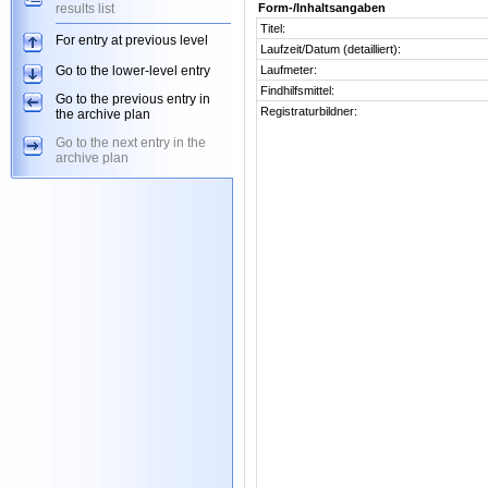
results list
Form-/Inhaltsangaben
Titel:
For entry at previous level
Laufzeit/Datum (detailliert):
Go to the lower-level entry
Laufmeter:
Findhilfsmittel:
Go to the previous entry in
Registraturbildner:
the archive plan
Go to the next entry in the
archive plan