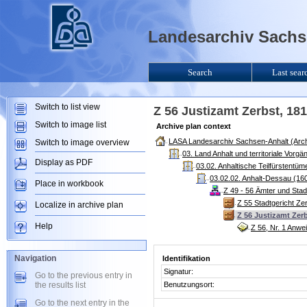
Landesarchiv Sachse
Search
Last sear
Switch to list view
Z 56 Justizamt Zerbst, 18
Switch to image list
Archive plan context
LASA Landesarchiv Sachsen-Anhalt (Arch
Switch to image overview
03. Land Anhalt und territoriale Vorg
Display as PDF
03.02. Anhaltische Teilfürstentü
03.02.02. Anhalt-Dessau (160
Place in workbook
Z 49 - 56 Ämter und Sta
Z 55 Stadtgericht Ze
Localize in archive plan
Z 56 Justizamt Zer
Help
Z 56, Nr. 1 Anw
Navigation
Identifikation
Signatur:
Go to the previous entry in
the results list
Benutzungsort:
Go to the next entry in the