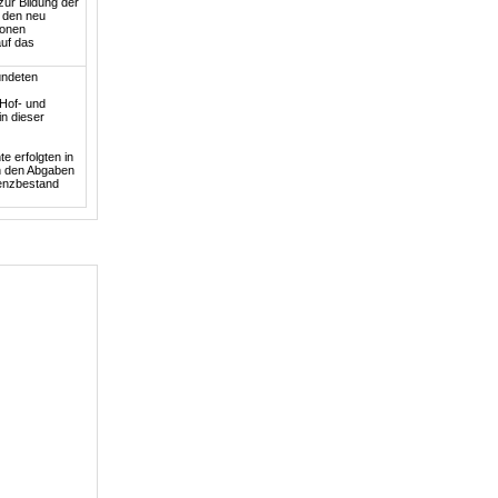
zur Bildung der
 den neu
ionen
auf das
ündeten
Hof- und
in dieser
 erfolgten in
in den Abgaben
ienzbestand