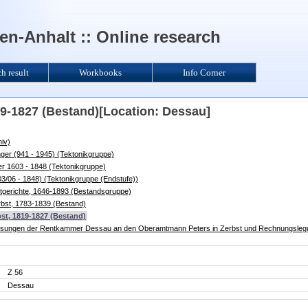
n-Anhalt :: Online research
ch result
Workbooks
Info Corner
19-1827 (Bestand)[Location: Dessau]
iv)
änger (941 - 1945) (Tektonikgruppe)
mer 1603 - 1848 (Tektonikgruppe)
3/06 - 1848) (Tektonikgruppe (Endstufe))
dtgerichte, 1646-1893 (Bestandsgruppe)
rbst, 1783-1839 (Bestand)
bst, 1819-1827 (Bestand)
eisungen der Rentkammer Dessau an den Oberamtmann Peters in Zerbst und Rechnungslegu
Z 56
Dessau