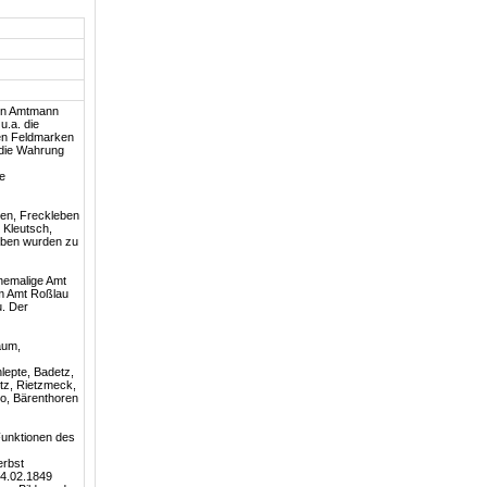
ein Amtmann
 u.a. die
den Feldmarken
 die Wahrung
he
ben, Freckleben
 Kleutsch,
eben wurden zu
ehemalige Amt
om Amt Roßlau
u. Der
aum,
lepte, Badetz,
etz, Rietzmeck,
ko, Bärenthoren
Funktionen des
erbst
24.02.1849