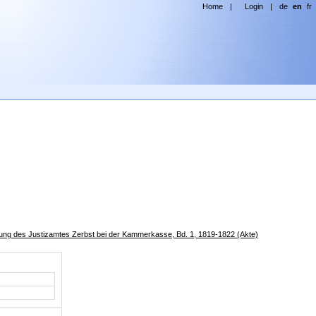
Home
|
Login
|
de
en
fr
ng des Justizamtes Zerbst bei der Kammerkasse, Bd. 1, 1819-1822 (Akte)