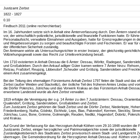
Justizamt Zerbst
1822 - 1827
0.10
Findbuch 2011 (online recherchierbar)
Im 16. Jahrhundert setzte sich in Anhalt eine Ämterverfassung durch. Den Ämtern stand 
vor, der wirtschaftlich-polizeiliche, jurisdiktionelle und finanzielle Funktionen hatte. Er führte
Personalaufsicht, verwaltete Einnahmen und Ausgaben, hatte für Grenzregulierungen in 
und Wegebesserungen zu sorgen und beaufsichtigte Forsten und Fischereien. Er war für
der öffentlichen Sicherheit zuständig.
Der Amtmann wirkte als Untersuchungsrichter in erster Instanz, der gleichzeitig gerichtlic
Vollziehungsgewalt sowie das Recht zur Urteilsverkündung besaß.
Um 1710 existierten in Anhalt-Dessau die 6 Ämter: Dessau, Wörlitz, Radegast, Sandersle
und Großalsleben. Durch den Ankauf adliger Güter kamen weitere 7 Ämter hinzu: Rehsen,
Retzau, Fraßdorf, Reupzig, Libbesdorf ,Scheuder und Gröbzig. Sandersleben und Freckl
einem Amt zusammengelegt.
Bei der Teilung des ehemaligen Fürstentums Anhalt-Zerbst 1797 fielen die Stadt und das 
Zerbst (außer Weiden und Stackelitz), der östliche Teil des früheren Amtes Lindau und v
die Dörfer Polenzko, Jütrichau und das Vorwerk Krakau an das Fürstentum Anhalt-Dessa
erworbene Landesteil wurde als Amt Zerbst verwaltet.
1819 erfolgte die Vereinigung der o.g. 14 Ämter zu den 7 Justizämtern: Dessau, Oranienb
Qualendorf, Gröbzig, Sandersleben, Großalsleben und Zerbst.
Zum Justizamt Zerbst gehörten die Stadt Zerbst und die Dörfer Zerbst, Niederlepte, Hohen
Friederikenberg, Nutha, Gödnitz, Eichholz, Leps, Bias, Pakendorf, Kermen, Steckby, Stre
Jütrichau, Luso, Bone, Grimme, Golmenglin, Reuden, Nedlitz, Hagendorf, Dobritz, Polenz
und Krakau.
Auf Grund der Verfassung für das Herzogtum Anhalt-Köthen vom 29.10.1848 wurden die 
Justizamts Zerbst, einiger herzoglicher und Patrimonialgerichte sowie der jurisdiktionelle
Zuständigkeitsbereich des Stadtrates Zerbst provisorisch einem Stadt- und Landgericht Z
übertragen. Die Gemeindeordnung für die Herzogtümer Anhalt-Dessau und -Köthen vom 