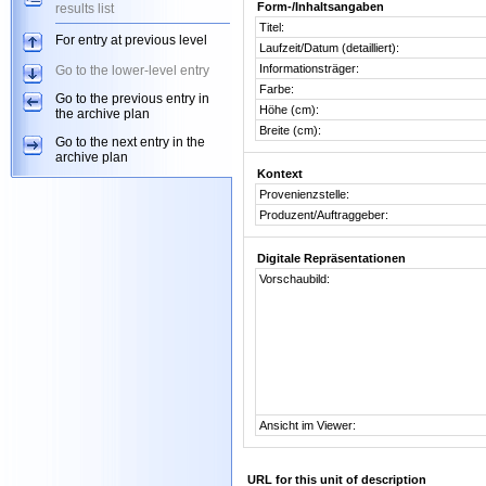
Form-/Inhaltsangaben
results list
Titel:
For entry at previous level
Laufzeit/Datum (detailliert):
Informationsträger:
Go to the lower-level entry
Farbe:
Go to the previous entry in
Höhe (cm):
the archive plan
Breite (cm):
Go to the next entry in the
archive plan
Kontext
Provenienzstelle:
Produzent/Auftraggeber:
Digitale Repräsentationen
Vorschaubild:
Ansicht im Viewer:
URL for this unit of description