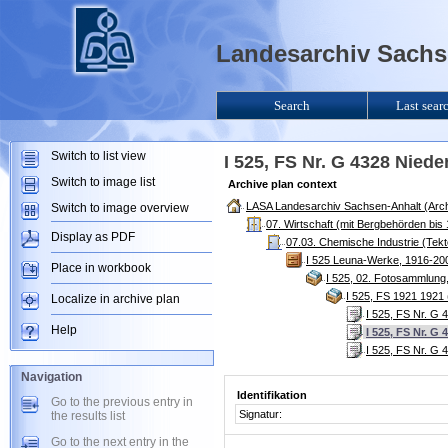
Landesarchiv Sachse
Search
Last sear
Switch to list view
I 525, FS Nr. G 4328 Nie
Switch to image list
Archive plan context
LASA Landesarchiv Sachsen-Anhalt (Arch
Switch to image overview
07. Wirtschaft (mit Bergbehörden bi
Display as PDF
07.03. Chemische Industrie (Tekt
I 525 Leuna-Werke, 1916-20
Place in workbook
I 525, 02. Fotosammlung
I 525, FS 1921 1921
Localize in archive plan
I 525, FS Nr. G
Help
I 525, FS Nr. 
I 525, FS Nr. G
Navigation
Identifikation
Go to the previous entry in
Signatur:
the results list
Go to the next entry in the