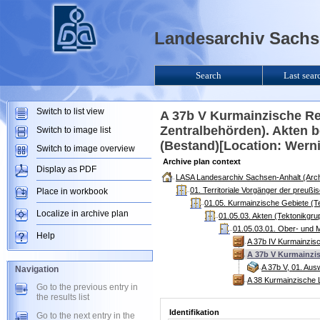
Landesarchiv Sachse
Search
Last sear
Switch to list view
A 37b V Kurmainzische Re
Zentralbehörden). Akten be
Switch to image list
(Bestand)[Location: Wern
Switch to image overview
Archive plan context
Display as PDF
LASA Landesarchiv Sachsen-Anhalt (Arch
01. Territoriale Vorgänger der preuß
Place in workbook
01.05. Kurmainzische Gebiete (T
Localize in archive plan
01.05.03. Akten (Tektonikgru
01.05.03.01. Ober- und M
Help
A 37b IV Kurmainzisc
A 37b V Kurmainzis
A 37b V, 01. Aus
Navigation
A 38 Kurmainzische 
Go to the previous entry in
the results list
Identifikation
Go to the next entry in the