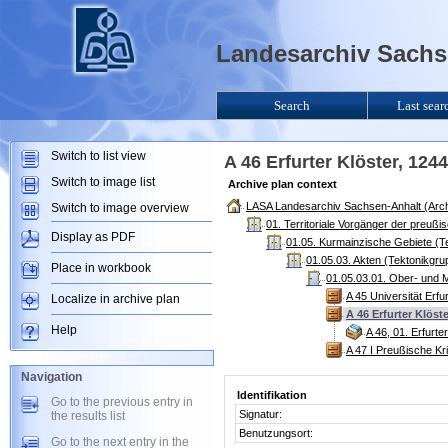
Landesarchiv Sachse
Search
Last sear
Switch to list view
A 46 Erfurter Klöster, 12
Switch to image list
Archive plan context
LASA Landesarchiv Sachsen-Anhalt (Arch
Switch to image overview
01. Territoriale Vorgänger der preuß
Display as PDF
01.05. Kurmainzische Gebiete (T
01.05.03. Akten (Tektonikgru
Place in workbook
01.05.03.01. Ober- und M
A 45 Universität Erf
Localize in archive plan
A 46 Erfurter Klöst
Help
A 46, 01. Erfurt
A 47 I Preußische K
Navigation
Identifikation
Go to the previous entry in
Signatur:
the results list
Benutzungsort:
Go to the next entry in the