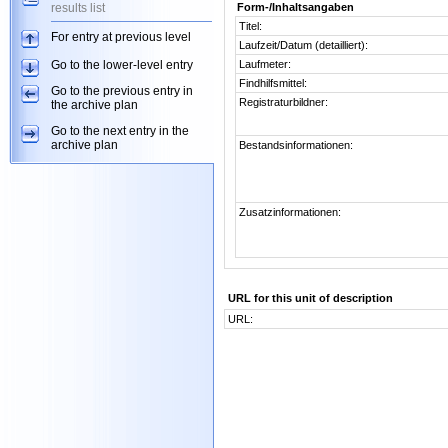
results list
Form-/Inhaltsangaben
Titel:
For entry at previous level
Laufzeit/Datum (detailliert):
Go to the lower-level entry
Laufmeter:
Findhilfsmittel:
Go to the previous entry in
Registraturbildner:
the archive plan
Go to the next entry in the
archive plan
Bestandsinformationen:
Zusatzinformationen:
URL for this unit of description
URL: