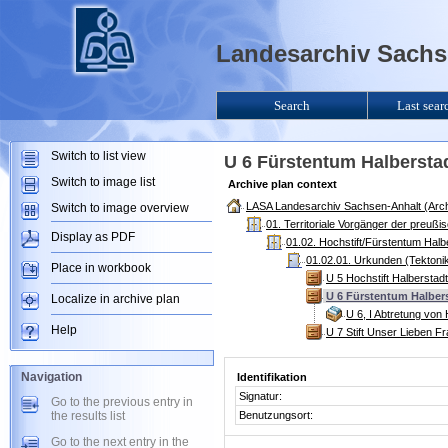
Landesarchiv Sachse
Search
Last sear
Switch to list view
U 6 Fürstentum Halbersta
Switch to image list
Archive plan context
LASA Landesarchiv Sachsen-Anhalt (Arch
Switch to image overview
01. Territoriale Vorgänger der preuß
Display as PDF
01.02. Hochstift/Fürstentum Halb
01.02.01. Urkunden (Tektoni
Place in workbook
U 5 Hochstift Halberstad
U 6 Fürstentum Halbers
Localize in archive plan
U 6, I Abtretung von
Help
U 7 Stift Unser Lieben F
Navigation
Identifikation
Signatur:
Go to the previous entry in
the results list
Benutzungsort:
Go to the next entry in the