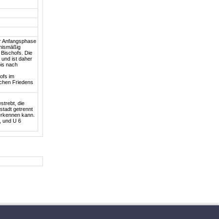
er Anfangsphase
tnismäßig
 Bischofs. Die
 und ist daher
bis nach
ofs im
schen Friedens
trebt, die
stadt getrennt
erkennen kann.
, und U 6