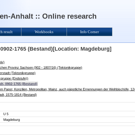
n-Anhalt :: Online research
ch result
Workbooks
Info Corner
, 0902-1765 (Bestand)[Location: Magdeburg]
iv)
ischen Provinz Sachsen (902 - 1807/16) (Tektonikgruppe)
erstadt (Tektonikgruppe)
kgruppe (Endstufe))
adt, 0902-1765 (Bestand)
zum Papst, Konzilien, Metropolitan, Mainz, auch päpstliche Ernennungen der Weihbischöfe, 
adt, 1575-1814 (Bestand)
U 5
Magdeburg