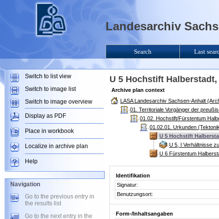
Landesarchiv Sachse
Search
Last sear
Switch to list view
U 5 Hochstift Halberstadt
Switch to image list
Archive plan context
LASA Landesarchiv Sachsen-Anhalt (Arch
Switch to image overview
01. Territoriale Vorgänger der preuß
Display as PDF
01.02. Hochstift/Fürstentum Halb
01.02.01. Urkunden (Tektoni
Place in workbook
U 5 Hochstift Halberst
U 5, I Verhältnisse 
Localize in archive plan
U 6 Fürstentum Halberst
Help
Identifikation
Navigation
Signatur:
Benutzungsort:
Go to the previous entry in
the results list
Form-/Inhaltsangaben
Go to the next entry in the