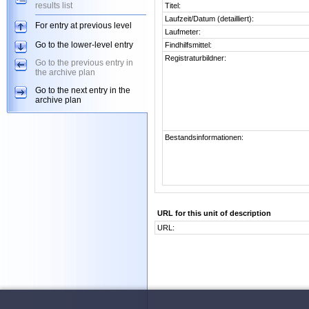
results list
Titel:
Laufzeit/Datum (detailliert):
For entry at previous level
Laufmeter:
Go to the lower-level entry
Findhilfsmittel:
Registraturbildner:
Go to the previous entry in
the archive plan
Go to the next entry in the
archive plan
Bestandsinformationen:
URL for this unit of description
URL: