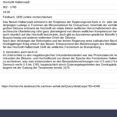
Hochstift Halberstadt
902 - 1765
19.00
Findbuch, 1835 (online recherchierbar)
Das Bistum Halberstadt entstand in der Endphase der Regierungszeit Karls d. Gr. oder d
derjenigen Ludwigs d. Frommen als Missionsbistum für Ostsachsen. Innerhalb der verhäl
großen Diözese entstand als Hochstift ein relativ kleiner weltlicher Herrschaftsbereich des
archivische Überlieferung rührt ganz überwiegend von diesen weltlichen Kompetenzen her
auch räumlich auf das Hochstift beschränkt, doch gibt es Ausnahmen geistlicher Betreffe 
Braunschweig und anderen entfernten Orten der Diözese.
Nach dem Vordringen der Reformation und der letzten Regierung eines katholischen Bisch
Dreißigjährigen Krieg erlosch das Bistum. Entsprechend den Bestimmungen des Westfäli
fiel das Hochstift Halberstadt 1648 als weltliches Fürstentum an Brandenburg.
S. besonders auch bei A 14.
Im Unterschied zu den magdeburgischen Urkundenbeständen war das Provinzialarchiv bes
Urkunden der Bistums- und Hochstiftszeit von denen der Epoche des Fürstentums Halber
zu archivieren, was man insbesondere an den Bestandsbezeichnungen von U 5 und U 6 
Dennoch reicht U 5 bis 1765, hauptsächlich durch Güterangelegenheiten des Domkapitels
beginnt mit der Gattung der Testamente bereits 1575.
https://recherche.landesarchiv.sachsen-anhalt.de/Query/detail.aspx?ID=4348