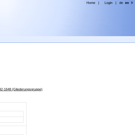
Home
|
Login
|
de
en
fr
1242-1648 (Gliederungsgruppe)