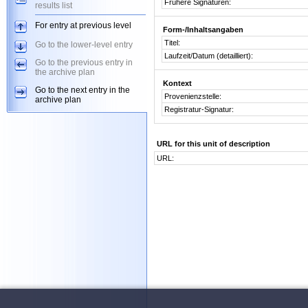
Frühere Signaturen:
results list
For entry at previous level
Form-/Inhaltsangaben
Titel:
Go to the lower-level entry
Laufzeit/Datum (detailliert):
Go to the previous entry in
the archive plan
Kontext
Go to the next entry in the
Provenienzstelle:
archive plan
Registratur-Signatur:
URL for this unit of description
URL: