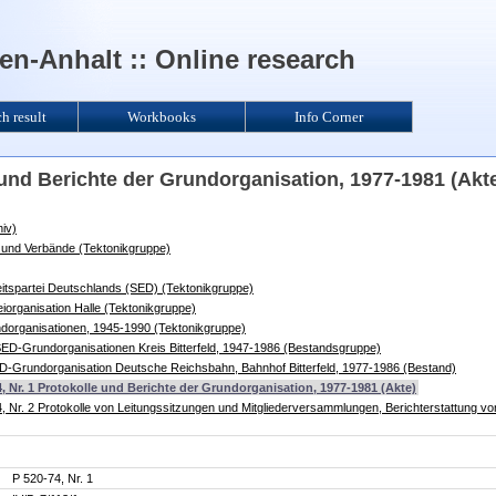
n-Anhalt :: Online research
ch result
Workbooks
Info Corner
e und Berichte der Grundorganisation, 1977-1981 (Akt
iv)
e und Verbände (Tektonikgruppe)
heitspartei Deutschlands (SED) (Tektonikgruppe)
eiorganisation Halle (Tektonikgruppe)
ndorganisationen, 1945-1990 (Tektonikgruppe)
 SED-Grundorganisationen Kreis Bitterfeld, 1947-1986 (Bestandsgruppe)
D-Grundorganisation Deutsche Reichsbahn, Bahnhof Bitterfeld, 1977-1986 (Bestand)
4, Nr. 1 Protokolle und Berichte der Grundorganisation, 1977-1981 (Akte)
, Nr. 2 Protokolle von Leitungssitzungen und Mitgliederversammlungen, Berichterstattung v
P 520-74, Nr. 1