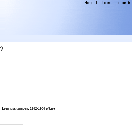
Home
|
Login
|
de
en
fr
e)
on Leitungssitzungen, 1982-1986 (Akte)