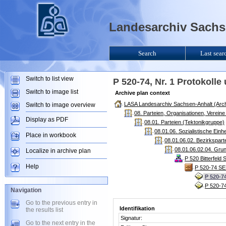
Landesarchiv Sachse
Search
Last sear
Switch to list view
P 520-74, Nr. 1 Protokoll
Switch to image list
Archive plan context
LASA Landesarchiv Sachsen-Anhalt (Arch
Switch to image overview
08. Parteien, Organisationen, Verein
Display as PDF
08.01. Parteien (Tektonikgruppe)
08.01.06. Sozialistische Ein
Place in workbook
08.01.06.02. Bezirkspart
08.01.06.02.04. Gru
Localize in archive plan
P 520 Bitterfeld
Help
P 520-74 SE
P 520-7
P 520-74
Navigation
Go to the previous entry in
Identifikation
the results list
Signatur:
Go to the next entry in the