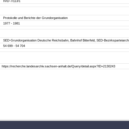
IV/D-7/113/1
Protokolle und Berichte der Grundorganisation
1977 - 1981
SED-Grundorganisation Deutsche Reichsbahn, Bahnhof Bitterfeld, SED-Bezirksparteiarchi
54 699 - 54 704
https://recherche.landesarchiv.sachsen-anhalt.de/Query/detail.aspx?ID=2130243