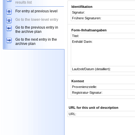
results list
Identifikation
For entry at previous level
Signatur:
Frühere Signaturen:
Go to the lower-level entry
Go to the previous entry in
Form-/Inhaltsangaben
the archive plan
Titel:
Go to the next entry in the
Enthält/ Darin:
archive plan
Laufzeit/Datum (detailliert):
Kontext
Provenienzstelle:
Registratur-Signatur:
URL for this unit of description
URL: