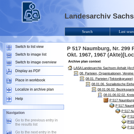
Landesarchiv Sachse
Search
Last sear
Switch to list view
P 517 Naumburg, Nr. 299 P
Okt. 1967, 1967 (Akte)[Lo
Switch to image list
Archive plan context
Switch to image overview
LASA Landesarchiv Sachsen-Anhalt (Arch
Display as PDF
08. Parteien, Organisationen, Verein
08.01. Parteien (Tektonikgruppe)
Place in workbook
08.01.06. Sozialistische Ein
Localize in archive plan
08.01.06.02. Bezirkspart
08.01.06.02.02. Krei
Help
P 517 Naumburg 
P 517 Naumb
P 517 Na
Navigation
P 51
Go to the previous entry in
P 51
the results list
P 51
Go to the next entry in the