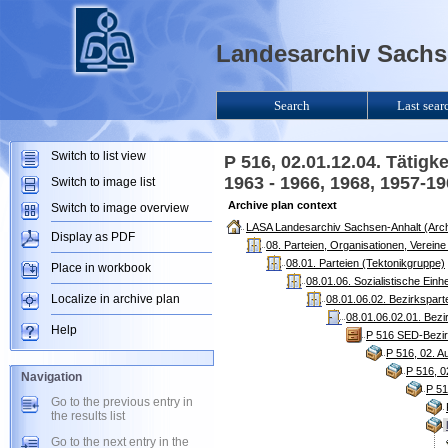
Landesarchiv Sachse
Search
Last sear
Switch to list view
P 516, 02.01.12.04. Tätigk
1963 - 1966, 1968, 1957-
Switch to image list
Archive plan context
Switch to image overview
LASA Landesarchiv Sachsen-Anhalt (Arch
Display as PDF
08. Parteien, Organisationen, Verein
08.01. Parteien (Tektonikgruppe)
Place in workbook
08.01.06. Sozialistische Ein
Localize in archive plan
08.01.06.02. Bezirkspart
08.01.06.02.01. Bezi
Help
P 516 SED-Bezirk
P 516, 02. A
P 516, 0
Navigation
P 51
Go to the previous entry in
the results list
Go to the next entry in the