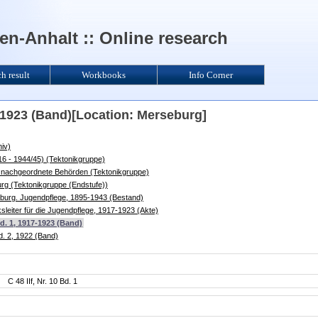
n-Anhalt :: Online research
ch result
Workbooks
Info Corner
17-1923 (Band)[Location: Merseburg]
iv)
6 - 1944/45) (Tektonikgruppe)
 nachgeordnete Behörden (Tektonikgruppe)
rg (Tektonikgruppe (Endstufe))
eburg. Jugendpflege, 1895-1943 (Bestand)
rksleiter für die Jugendpflege, 1917-1923 (Akte)
 Bd. 1, 1917-1923 (Band)
Bd. 2, 1922 (Band)
C 48 IIf, Nr. 10 Bd. 1