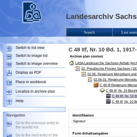
Landesarchiv Sachse
Search
Last sear
Switch to list view
C 48 IIf, Nr. 10 Bd. 1, 19
Switch to image list
Archive plan context
LASA Landesarchiv Sachsen-Anhalt (Arch
Switch to image overview
02. Preußische Provinz Sachsen (181
Display as PDF
02.06. Regierung Merseburg und
02.06.01. Regierung Mersebu
Place in workbook
C 48 IIf Regierung Mers
C 48 IIf, Nr. 10 Bezi
Localize in archive plan
C 48 IIf, Nr. 10
Help
C 48 IIf, Nr. 10 
Navigation
Identifikation
Signatur:
Go to the previous entry in
the results list
Form-/Inhaltsangaben
Go to the next entry in the