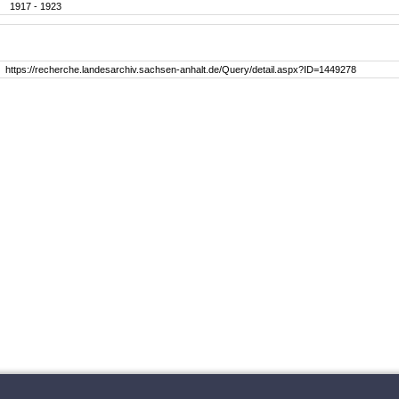
1917 - 1923
https://recherche.landesarchiv.sachsen-anhalt.de/Query/detail.aspx?ID=1449278