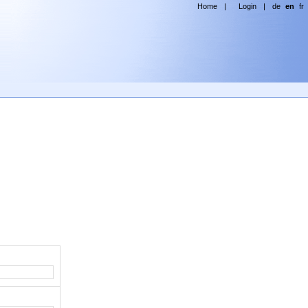
Home
|
Login
|
de
en
fr