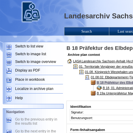
Landesarchiv Sachse
Search
Last sear
Switch to list view
B 18 Präfektur des Elbde
Switch to image list
Archive plan context
LASA Landesarchiv Sachsen-Anhalt (Arch
Switch to image overview
01. Territoriale Vorgänger der preuß
Display as PDF
01.08. Königreich Westphalen un
01.08.02. Elbdepartement (T
Place in workbook
B 18 Präfektur des Elb
B 18, 01. Administr
Localize in archive plan
B 19a Unterpräfektur Ma
Help
Identifikation
Navigation
Signatur:
Benutzungsort:
Go to the previous entry in
the results list
Form-/Inhaltsangaben
Go to the next entry in the