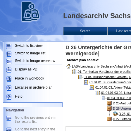
Landesarchiv Sachse
Search
Last sear
Switch to list view
D 26 Untergerichte der Gr
Wernigerode]
Switch to image list
Archive plan context
Switch to image overview
LASA Landesarchiv Sachsen-Anhalt (Arch
Display as PDF
01. Territoriale Vorgänger der preuß
01.04. Kursächsische Gebiete (T
Place in workbook
01.04.01. Kurfürstentum/Kön
Localize in archive plan
01.04.01.03. Akten (Tekt
01.04.01.03.02. Lok
Help
01.04.01.03.02.0
D 25 Amt Lü
D 26 Unterg
Navigation
D 26, 01
Go to the previous entry in
D 27 Stiftsa
the results list
Go to the next entry in the