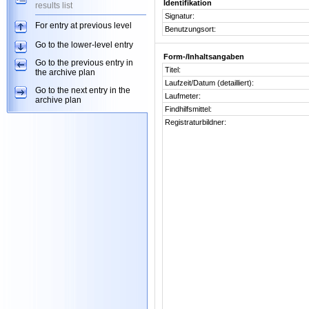
Identifikation
results list
Signatur:
For entry at previous level
Benutzungsort:
Go to the lower-level entry
Form-/Inhaltsangaben
Go to the previous entry in
Titel:
the archive plan
Laufzeit/Datum (detailliert):
Go to the next entry in the
Laufmeter:
archive plan
Findhilfsmittel:
Registraturbildner: