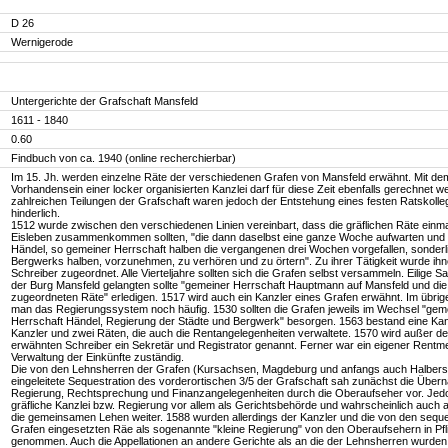
D 26
Wernigerode
Untergerichte der Grafschaft Mansfeld
1611 - 1840
0.60
Findbuch von ca. 1940 (online recherchierbar)
Im 15. Jh. werden einzelne Räte der verschiedenen Grafen von Mansfeld erwähnt. Mit de
Vorhandensein einer locker organisierten Kanzlei darf für diese Zeit ebenfalls gerechnet w
zahlreichen Teilungen der Grafschaft waren jedoch der Entstehung eines festen Ratskoll
hinderlich.
1512 wurde zwischen den verschiedenen Linien vereinbart, dass die gräflichen Räte einma
Eisleben zusammenkommen sollten, "die dann daselbst eine ganze Woche aufwarten und a
Händel, so gemeiner Herrschaft halben die vergangenen drei Wochen vorgefallen, sonderl
Bergwerks halben, vorzunehmen, zu verhören und zu örtern". Zu ihrer Tätigkeit wurde ihn
Schreiber zugeordnet. Alle Vierteljahre sollten sich die Grafen selbst versammeln. Eilige S
der Burg Mansfeld gelangten sollte "gemeiner Herrschaft Hauptmann auf Mansfeld und di
zugeordneten Räte" erledigen. 1517 wird auch ein Kanzler eines Grafen erwähnt. Im übri
man das Regierungssystem noch häufig. 1530 sollten die Grafen jeweils im Wechsel "gem
Herrschaft Händel, Regierung der Städte und Bergwerk" besorgen. 1563 bestand eine Ka
Kanzler und zwei Räten, die auch die Rentangelegenheiten verwaltete. 1570 wird außer d
erwähnten Schreiber ein Sekretär und Registrator genannt. Ferner war ein eigener Rentmei
Verwaltung der Einkünfte zuständig.
Die von den Lehnsherren der Grafen (Kursachsen, Magdeburg und anfangs auch Halbers
eingeleitete Sequestration des vorderortischen 3/5 der Grafschaft sah zunächst die Über
Regierung, Rechtsprechung und Finanzangelegenheiten durch die Oberaufseher vor. Jed
gräfliche Kanzlei bzw. Regierung vor allem als Gerichtsbehörde und wahrscheinlich auch a
die gemeinsamen Lehen weiter. 1588 wurden allerdings der Kanzler und die von den seque
Grafen eingesetzten Räe als sogenannte "kleine Regierung" von den Oberaufsehern in Pfl
genommen. Auch die Appellationen an andere Gerichte als an die der Lehnsherren wurden