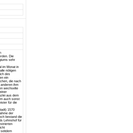
m
erden. Die
egiums sehr
l im Monat in
lle nötigen
ich des
en ein
achen, die nach
e anderen ihm
gen wechselte
einer
nzlei aus dem
em auch sonst
ster für die
tadt) 1570
nahme der
och bestand die
ls Lehnshof für
strierten
icht
 seitdem