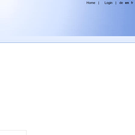
Home
|
Login
|
de
en
fr