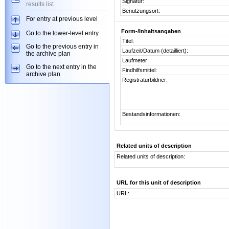
Signatur:
results list
Benutzungsort:
For entry at previous level
Form-/Inhaltsangaben
Go to the lower-level entry
Titel:
Go to the previous entry in
Laufzeit/Datum (detailliert):
the archive plan
Laufmeter:
Go to the next entry in the
Findhilfsmittel:
archive plan
Registraturbildner:
Bestandsinformationen:
Related units of description
Related units of description:
URL for this unit of description
URL: