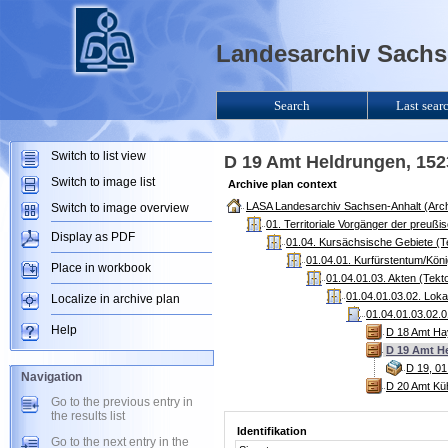
Landesarchiv Sachse
Search
Last sear
Switch to list view
D 19 Amt Heldrungen, 152
Switch to image list
Archive plan context
LASA Landesarchiv Sachsen-Anhalt (Arch
Switch to image overview
01. Territoriale Vorgänger der preuß
Display as PDF
01.04. Kursächsische Gebiete (T
01.04.01. Kurfürstentum/Kön
Place in workbook
01.04.01.03. Akten (Tekt
01.04.01.03.02. Lok
Localize in archive plan
01.04.01.03.02.0
Help
D 18 Amt Ha
D 19 Amt H
D 19, 01
Navigation
D 20 Amt Kü
Go to the previous entry in
the results list
Identifikation
Go to the next entry in the