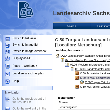
Landesarchiv Sachse
Search
Last sear
Switch to list view
C 50 Torgau Landratsamt
[Location: Merseburg]
Switch to image list
Archive plan context
Switch to image overview
LASA Landesarchiv Sachsen-Anhalt (Arch
Display as PDF
02. Preußische Provinz Sachsen (181
02.06. Regierung Merseburg und
Place in workbook
02.06.03. Landratsämter und
Localize in archive plan
C 50 Schweinitz Landrat
C 50 Torgau Landratsa
Help
C 50 Torgau, Teil I 
C 50 Weißenfels Landra
Navigation
Identifikation
Go to the previous entry in
the results list
Signatur:
Benutzungsort:
Go to the next entry in the