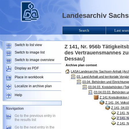
Landesarchiv Sachse
Search
Last sear
Switch to list view
Z 141, Nr. 956b Tätigkei
des Vertrauensmannes zum
Switch to image list
Dessau]
Switch to image overview
Archive plan context
Display as PDF
LASA Landesarchiv Sachsen-Anhalt (Arch
03. Land Anhalt und territoriale Vorg
Place in workbook
03.04. Behörden und Einrichtung
Localize in archive plan
03.04.03. Kreisbehörden (Te
03.04.03.03. Behörden u
Help
Z 141 Kreisdirektio
Z 141, 04. Volks
Z 141, 04.03
Navigation
Z 141, N
Go to the previous entry in
Z 141, 
the results list
Z 141, N
Go to the next entry in the