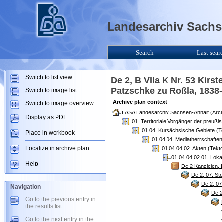
Landesarchiv Sachse
Search
Last sear
Switch to list view
De 2, B VIIa K Nr. 53 Kir
Patzschke zu Roßla, 1838-
Switch to image list
Archive plan context
Switch to image overview
LASA Landesarchiv Sachsen-Anhalt (Arch
Display as PDF
01. Territoriale Vorgänger der preuß
01.04. Kursächsische Gebiete (T
Place in workbook
01.04.04. Mediatherrschaften
Localize in archive plan
01.04.04.02. Akten (Tekt
01.04.04.02.01. Loka
Help
De 2 Kanzleien, 
De 2, 07. St
De 2, 07
Navigation
De 2
Go to the previous entry in
the results list
Go to the next entry in the