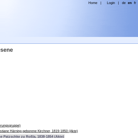
Home
|
Login
|
de
en
fr
esene
erungsgruppe)
ristiane Härning geborene Kirchner, 1819-1850 (Akte)
ne Patzschke zu Roßla, 1838-1854 (Akte)