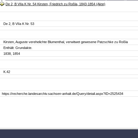
De 2, B VIIa K Nr. 54 Kirsten, Friedrich zu Roßla, 1843-1854 (Akte)
De 2, B VIIa K Nr. 53
Kirsten, Auguste verehelichte Blumenthal, verwitwet gewesene Patzschke zu Roßla
Enthält: Grundakte.
1838, 1854
K.42
https://recherche.landesarchiv.sachsen-anhalt.de/Query/detail.aspx?ID=2525434