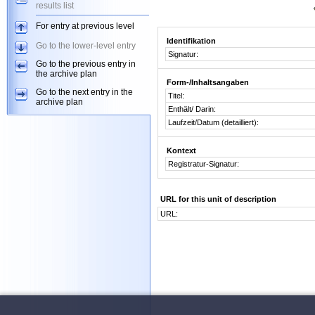
results list
For entry at previous level
Identifikation
Go to the lower-level entry
Signatur:
Go to the previous entry in
the archive plan
Form-/Inhaltsangaben
Go to the next entry in the
Titel:
archive plan
Enthält/ Darin:
Laufzeit/Datum (detailliert):
Kontext
Registratur-Signatur:
URL for this unit of description
URL: