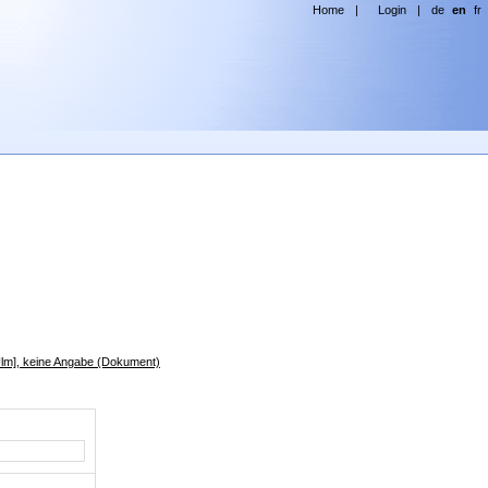
Home
|
Login
|
de
en
fr
Ulm], keine Angabe (Dokument)