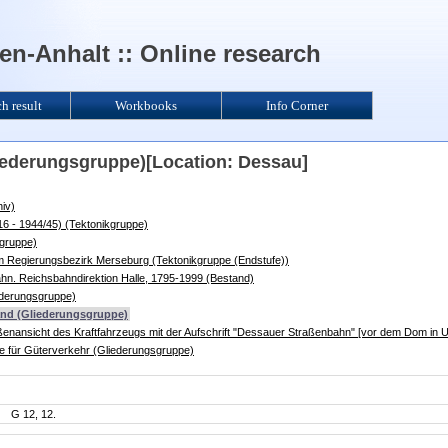
n-Anhalt :: Online research
ch result
Workbooks
Info Corner
liederungsgruppe)[Location: Dessau]
iv)
6 - 1944/45) (Tektonikgruppe)
kgruppe)
im Regierungsbezirk Merseburg (Tektonikgruppe (Endstufe))
n. Reichsbahndirektion Halle, 1795-1999 (Bestand)
ederungsgruppe)
and (Gliederungsgruppe)
ßenansicht des Kraftfahrzeugs mit der Aufschrift "Dessauer Straßenbahn" [vor dem Dom in 
lle für Güterverkehr (Gliederungsgruppe)
G 12, 12.