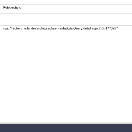
Fotobestand
https://recherche.landesarchiv.sachsen-anhalt.de/Query/detail.aspx?ID=1770957