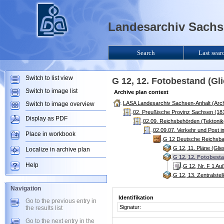
Landesarchiv Sachse
Search
Last sear
Switch to list view
G 12, 12. Fotobestand (G
Switch to image list
Archive plan context
LASA Landesarchiv Sachsen-Anhalt (Arch
Switch to image overview
02. Preußische Provinz Sachsen (181
Display as PDF
02.09. Reichsbehörden (Tektoni
02.09.07. Verkehr und Post 
Place in workbook
G 12 Deutsche Reichsbah
G 12, 11. Pläne (Gli
Localize in archive plan
G 12, 12. Fotobest
Help
G 12, Nr. F 1 Au
G 12, 13. Zentralste
Navigation
Identifikation
Go to the previous entry in
Signatur:
the results list
Go to the next entry in the