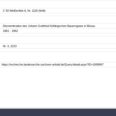
C 50 Weißenfels A, Nr. 1118 (fehlt)
Dismembration des Johann Gottfried Kühlingschen Bauerngutes in Bösau
1861 - 1862
Nr. 3, 2223
https://recherche.landesarchiv.sachsen-anhalt.de/Query/detail.aspx?ID=1699967