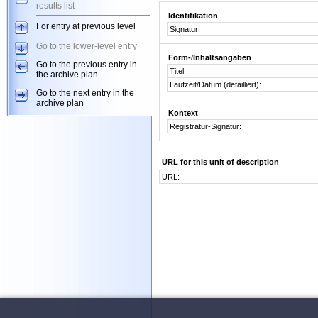
results list
Identifikation
For entry at previous level
Signatur:
Go to the lower-level entry
Form-/Inhaltsangaben
Go to the previous entry in
Titel:
the archive plan
Laufzeit/Datum (detailliert):
Go to the next entry in the
archive plan
Kontext
Registratur-Signatur:
URL for this unit of description
URL: