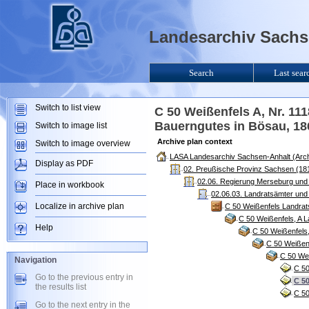
Landesarchiv Sachse
Search
Last sear
Switch to list view
C 50 Weißenfels A, Nr. 11
Bauerngutes in Bösau, 18
Switch to image list
Archive plan context
Switch to image overview
LASA Landesarchiv Sachsen-Anhalt (Arch
Display as PDF
02. Preußische Provinz Sachsen (181
02.06. Regierung Merseburg und
Place in workbook
02.06.03. Landratsämter und
Localize in archive plan
C 50 Weißenfels Landra
C 50 Weißenfels, A 
Help
C 50 Weißenfels
C 50 Weißen
C 50 Wei
Navigation
C 50
Go to the previous entry in
C 50
the results list
C 50
Go to the next entry in the