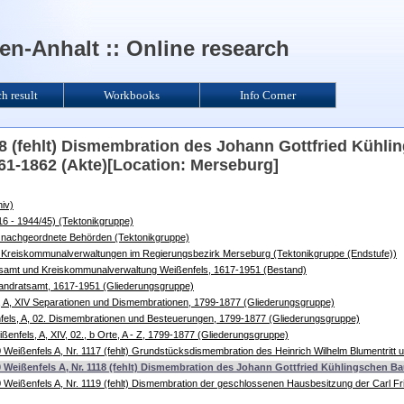
n-Anhalt :: Online research
ch result
Workbooks
Info Corner
18 (fehlt) Dismembration des Johann Gottfried Kühli
61-1862 (Akte)[Location: Merseburg]
iv)
6 - 1944/45) (Tektonikgruppe)
 nachgeordnete Behörden (Tektonikgruppe)
 Kreiskommunalverwaltungen im Regierungsbezirk Merseburg (Tektonikgruppe (Endstufe))
tsamt und Kreiskommunalverwaltung Weißenfels, 1617-1951 (Bestand)
Landratsamt, 1617-1951 (Gliederungsgruppe)
, A, XIV Separationen und Dismembrationen, 1799-1877 (Gliederungsgruppe)
fels, A, 02. Dismembrationen und Besteuerungen, 1799-1877 (Gliederungsgruppe)
ßenfels, A, XIV, 02., b Orte, A - Z, 1799-1877 (Gliederungsgruppe)
 Weißenfels A, Nr. 1117 (fehlt) Grundstücksdismembration des Heinrich Wilhelm Blumentritt u
 Weißenfels A, Nr. 1118 (fehlt) Dismembration des Johann Gottfried Kühlingschen Ba
 Weißenfels A, Nr. 1119 (fehlt) Dismembration der geschlossenen Hausbesitzung der Carl F