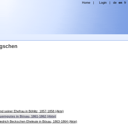
Home
|
Login
|
de
en
fr
ngschen
nd seiner Ehefrau in Böhlitz, 1857-1858 (Akte)
uerngutes in Bösau, 1861-1862 (Akte)
riedrich Beckschen Eheleute in Bösau, 1863-1864 (Akte)