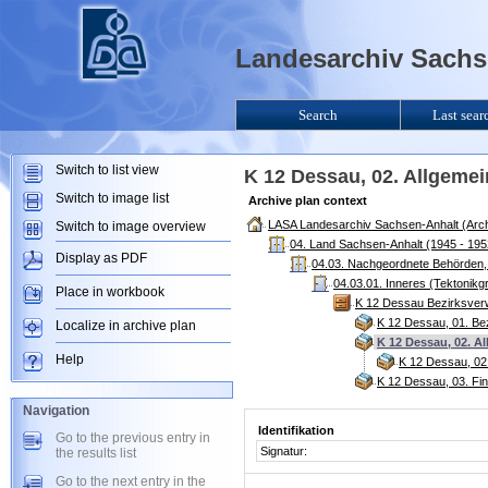
Landesarchiv Sachse
Search
Last sear
Switch to list view
K 12 Dessau, 02. Allgeme
Switch to image list
Archive plan context
LASA Landesarchiv Sachsen-Anhalt (Arch
Switch to image overview
04. Land Sachsen-Anhalt (1945 - 195
Display as PDF
04.03. Nachgeordnete Behörden, 
04.03.01. Inneres (Tektonikg
Place in workbook
K 12 Dessau Bezirksver
K 12 Dessau, 01. Be
Localize in archive plan
K 12 Dessau, 02. A
Help
K 12 Dessau, 02
K 12 Dessau, 03. Fi
Navigation
Identifikation
Go to the previous entry in
Signatur:
the results list
Go to the next entry in the