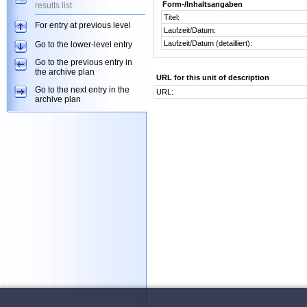
Form-/Inhaltsangaben
results list
Titel:
For entry at previous level
Laufzeit/Datum:
Laufzeit/Datum (detailliert):
Go to the lower-level entry
Go to the previous entry in
the archive plan
URL for this unit of description
Go to the next entry in the
URL:
archive plan