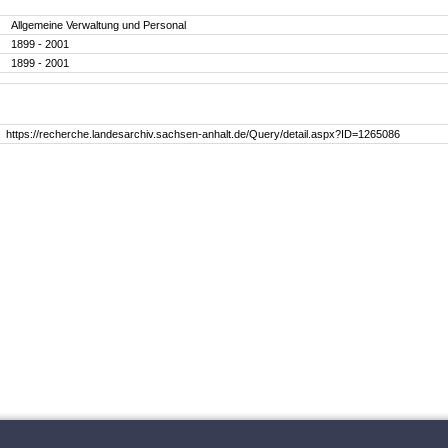
Allgemeine Verwaltung und Personal
1899 - 2001
1899 - 2001
https://recherche.landesarchiv.sachsen-anhalt.de/Query/detail.aspx?ID=1265086