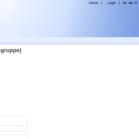
Home
|
Login
|
de
en
fr
sgruppe)