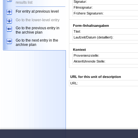
Signatur:
results list
Filmsignatur:
For entry at previous level
Frühere Signaturen:
Go to the lower-level entry
Form-/Inhaltsangaben
Go to the previous entry in
Titel:
the archive plan
Laufzeit/Datum (detailliert):
Go to the next entry in the
archive plan
Kontext
Provenienzstelle:
Aktenführende Stelle:
URL for this unit of description
URL: