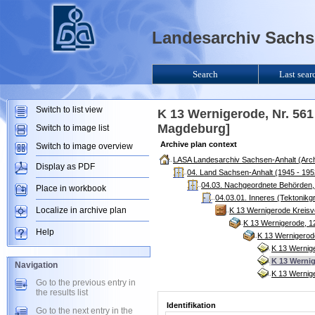
Landesarchiv Sachse
Search
Last sear
Switch to list view
K 13 Wernigerode, Nr. 561
Magdeburg]
Switch to image list
Archive plan context
Switch to image overview
LASA Landesarchiv Sachsen-Anhalt (Arch
Display as PDF
04. Land Sachsen-Anhalt (1945 - 195
04.03. Nachgeordnete Behörden, 
Place in workbook
04.03.01. Inneres (Tektonikg
Localize in archive plan
K 13 Wernigerode Kreisv
K 13 Wernigerode, 1
Help
K 13 Wernigerod
K 13 Wernig
K 13 Wernig
Navigation
K 13 Wernige
Go to the previous entry in
the results list
Identifikation
Go to the next entry in the