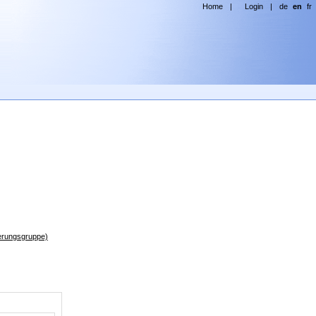
Home
|
Login
|
de
en
fr
derungsgruppe)