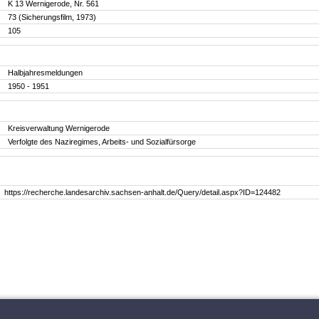
K 13 Wernigerode, Nr. 561
73 (Sicherungsfilm, 1973)
105
Halbjahresmeldungen
1950 - 1951
Kreisverwaltung Wernigerode
Verfolgte des Naziregimes, Arbeits- und Sozialfürsorge
https://recherche.landesarchiv.sachsen-anhalt.de/Query/detail.aspx?ID=124482