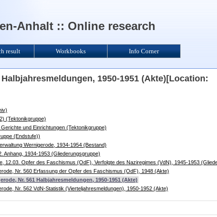
n-Anhalt :: Online research
ch result
Workbooks
Info Corner
 Halbjahresmeldungen, 1950-1951 (Akte)[Location:
iv)
2) (Tektonikgruppe)
Gerichte und Einrichtungen (Tektonikgruppe)
ruppe (Endstufe))
erwaltung Wernigerode, 1934-1954 (Bestand)
2. Anhang, 1934-1953 (Gliederungsgruppe)
e, 12.03. Opfer des Faschismus (OdF), Verfolgte des Naziregimes (VdN), 1945-1953 (Glie
erode, Nr. 560 Erfassung der Opfer des Faschismus (OdF), 1948 (Akte)
erode, Nr. 561 Halbjahresmeldungen, 1950-1951 (Akte)
rode, Nr. 562 VdN-Statistik (Vierteljahresmeldungen), 1950-1952 (Akte)