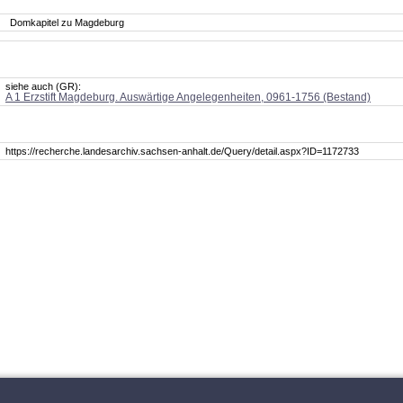
Domkapitel zu Magdeburg
siehe auch (GR):
A 1 Erzstift Magdeburg. Auswärtige Angelegenheiten, 0961-1756 (Bestand)
https://recherche.landesarchiv.sachsen-anhalt.de/Query/detail.aspx?ID=1172733