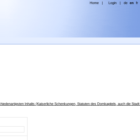
Home
|
Login
|
de
en
fr
iedenartigsten Inhalts (Kaiserliche Schenkungen, Statuten des Domkapitels, auch die Stadt 