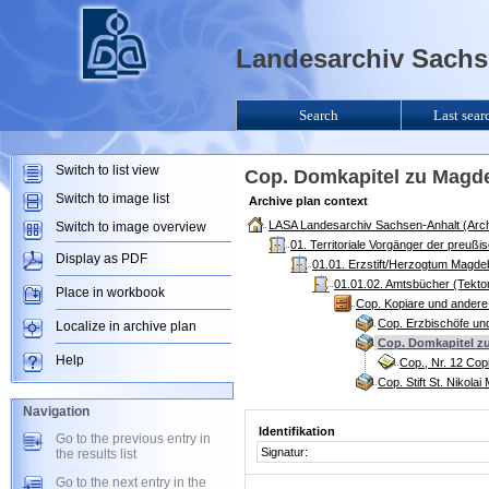
Landesarchiv Sachse
Search
Last sear
Switch to list view
Cop. Domkapitel zu Magd
Switch to image list
Archive plan context
LASA Landesarchiv Sachsen-Anhalt (Arch
Switch to image overview
01. Territoriale Vorgänger der preuß
Display as PDF
01.01. Erzstift/Herzogtum Magde
01.01.02. Amtsbücher (Tekto
Place in workbook
Cop. Kopiare und andere
Cop. Erzbischöfe un
Localize in archive plan
Cop. Domkapitel z
Help
Cop., Nr. 12 Cop
Cop. Stift St. Nikol
Navigation
Identifikation
Go to the previous entry in
Signatur:
the results list
Go to the next entry in the