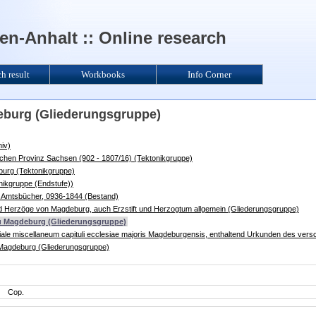
n-Anhalt :: Online research
ch result
Workbooks
Info Corner
eburg (Gliederungsgruppe)
iv)
ischen Provinz Sachsen (902 - 1807/16) (Tektonikgruppe)
burg (Tektonikgruppe)
nikgruppe (Endstufe))
 Amtsbücher, 0936-1844 (Bestand)
d Herzöge von Magdeburg, auch Erzstift und Herzogtum allgemein (Gliederungsgruppe)
u Magdeburg (Gliederungsgruppe)
iale miscellaneum capituli ecclesiae majoris Magdeburgensis, enthaltend Urkunden des versch
ai Magdeburg (Gliederungsgruppe)
Cop.