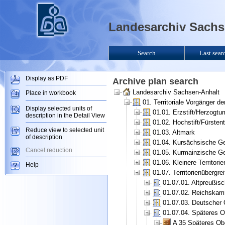
Landesarchiv Sachse
Search
Last sear
Display as PDF
Archive plan search
Landesarchiv Sachsen-Anhalt
Place in workbook
01. Territoriale Vorgänger 
Display selected units of
01.01. Erzstift/Herzogt
description in the Detail View
01.02. Hochstift/Fürsten
Reduce view to selected unit
01.03. Altmark
of description
01.04. Kursächsische Ge
Cancel reduction
01.05. Kurmainzische Ge
01.06. Kleinere Territorie
Help
01.07. Territorienübergr
01.07.01. Altpreußis
01.07.02. Reichskam
01.07.03. Deutscher 
01.07.04. Späteres O
A 35 Späteres Ob