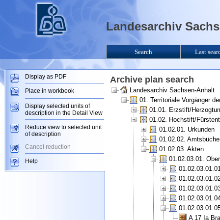
Landesarchiv Sachse
Search
Last sear
Display as PDF
Archive plan search
Landesarchiv Sachsen-Anhalt
Place in workbook
01. Territoriale Vorgänger 
Display selected units of
01.01. Erzstift/Herzogt
description in the Detail View
01.02. Hochstift/Fürsten
Reduce view to selected unit
01.02.01. Urkunden
of description
01.02.02. Amtsbüche
Cancel reduction
01.02.03. Akten
01.02.03.01. Ober
Help
01.02.03.01.0
01.02.03.01.0
01.02.03.01.03
01.02.03.01.0
01.02.03.01.0
A 17 Ia Br