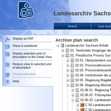
Landesarchiv Sachse
Search
Last sear
Display as PDF
Archive plan search
Landesarchiv Sachsen-Anhalt
Place in workbook
01. Territoriale Vorgänger 
Display selected units of
02. Preußische Provinz Sac
description in the Detail View
02.01. Oberpräsident un
Reduce view to selected unit
02.02. Provinzialkonsis
of description
02.03. Provinzialsteuerd
Cancel reduction
02.04. Institutionen der 
02.05. Regierung Magde
Help
02.06. Regierung Merse
02.06.01. Regierung
02.06.02. Polizeipräs
02.06.03. Landratsä
C 50 Landratsamt
C 50 Landratsamt