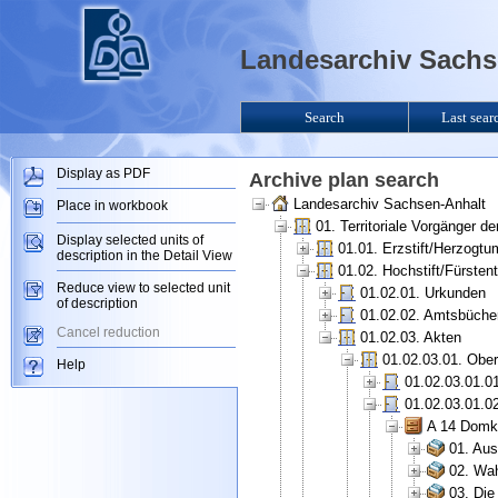
Landesarchiv Sachse
Search
Last sear
Display as PDF
Archive plan search
Landesarchiv Sachsen-Anhalt
Place in workbook
01. Territoriale Vorgänger 
Display selected units of
01.01. Erzstift/Herzogt
description in the Detail View
01.02. Hochstift/Fürsten
Reduce view to selected unit
01.02.01. Urkunden
of description
01.02.02. Amtsbüche
Cancel reduction
01.02.03. Akten
01.02.03.01. Ober
Help
01.02.03.01.0
01.02.03.01.0
A 14 Domka
01. Aus
02. Wah
03. Die