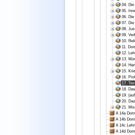
04. Die
05. Inn
06. Die
07. Die
08. Jus
09. Ver
10. Rel
11. Do
12. Leh
13. Mü
14. Han
15. Kri
16. Pro
17. Tes
18. Da
19. (au
20. Da
21. Mis
A 14a Domp
A 14b Domd
A 14c Lehn
A 14d Domp