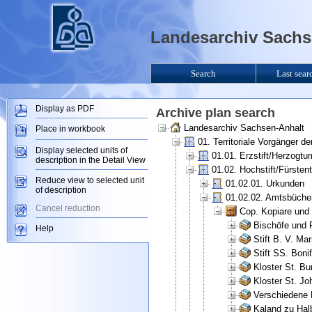
Landesarchiv Sachse
Search
Last sear
Display as PDF
Archive plan search
Landesarchiv Sachsen-Anhalt
Place in workbook
01. Territoriale Vorgänger 
Display selected units of
01.01. Erzstift/Herzogt
description in the Detail View
01.02. Hochstift/Fürsten
Reduce view to selected unit
01.02.01. Urkunden
of description
01.02.02. Amtsbüche
Cancel reduction
Cop. Kopiare und
Bischöfe und 
Help
Stift B. V. Ma
Stift SS. Bonif
Kloster St. Bu
Kloster St. Jo
Verschiedene K
Kaland zu Hal