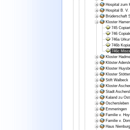
Hospital zum H
Hospital B. V.
Brüderschaft S
Kloster Hamer
745 Copiar
746 Copial
746a Urkun
746b Kopia
746c Misce
Kloster Hadme
Klöster Aders
Kloster Huysb
Kloster Stötte
Stift Walbeck
Kloster Asche
Stadt Aschers
Kaland zu Ost
Oschersleben
Emmeringen
Familie v. Ho
Familie v. Dor
Haus Nienbur