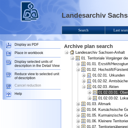
Landesarchiv Sachse
Search
Last sear
Display as PDF
Archive plan search
Landesarchiv Sachsen-Anhalt
Place in workbook
01. Territoriale Vorgänger 
Display selected units of
01.01. Erzstift/Herzogt
description in the Detail View
01.02. Hochstift/Fürsten
Reduce view to selected unit
01.02.01. Urkunden
of description
01.02.02. Amtsbüche
Cancel reduction
01.02.03. Akten
01.02.03.01. Ober
Help
01.02.03.02. Loka
01.03. Altmark
01.04. Kursächsische Ge
01.05. Kurmainzische Ge
01.06. Kleinere Territorie
01.07. Territorienübergr