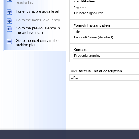
Identifikation
results list
Signatur:
For entry at previous level
Frühere Signaturen:
Go to the lower-level entry
Form-/Inhaltsangaben
Go to the previous entry in
Titel:
the archive plan
Laufzeit/Datum (detailliert):
Go to the next entry in the
archive plan
Kontext
Provenienzstelle:
URL for this unit of description
URL: