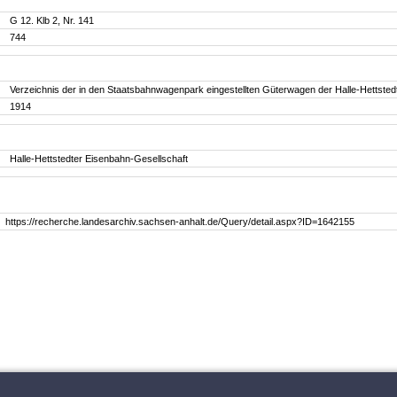
G 12. Klb 2, Nr. 141
744
Verzeichnis der in den Staatsbahnwagenpark eingestellten Güterwagen der Halle-Hettsted
1914
Halle-Hettstedter Eisenbahn-Gesellschaft
https://recherche.landesarchiv.sachsen-anhalt.de/Query/detail.aspx?ID=1642155