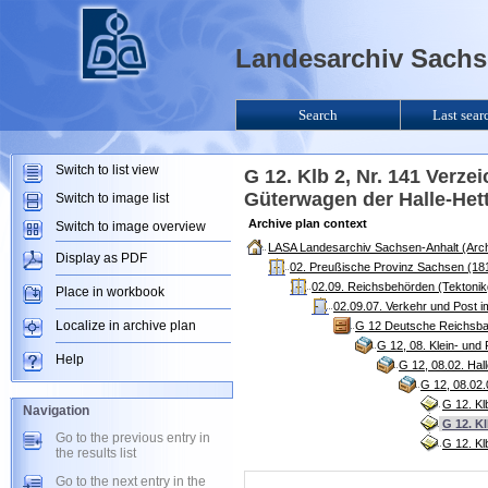
Landesarchiv Sachse
Search
Last sear
Switch to list view
G 12. Klb 2, Nr. 141 Verz
Güterwagen der Halle-Hett
Switch to image list
Archive plan context
Switch to image overview
LASA Landesarchiv Sachsen-Anhalt (Arch
Display as PDF
02. Preußische Provinz Sachsen (181
02.09. Reichsbehörden (Tektoni
Place in workbook
02.09.07. Verkehr und Post 
Localize in archive plan
G 12 Deutsche Reichsbah
G 12, 08. Klein- und
Help
G 12, 08.02. Hal
G 12, 08.02
G 12. Kl
Navigation
G 12. K
Go to the previous entry in
G 12. Kl
the results list
Go to the next entry in the