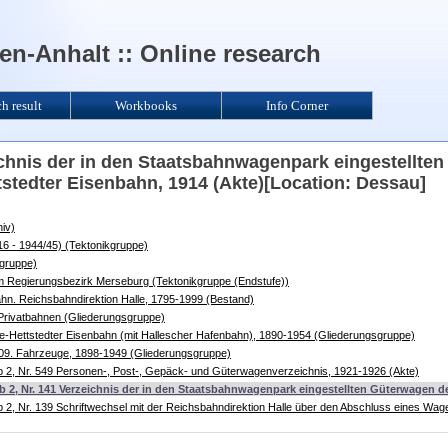
n-Anhalt :: Online research
ch result
Workbooks
Info Corner
eichnis der in den Staatsbahnwagenpark eingestellten
stedter Eisenbahn, 1914 (Akte)[Location: Dessau]
iv)
6 - 1944/45) (Tektonikgruppe)
kgruppe)
im Regierungsbezirk Merseburg (Tektonikgruppe (Endstufe))
n. Reichsbahndirektion Halle, 1795-1999 (Bestand)
 Privatbahnen (Gliederungsgruppe)
le-Hettstedter Eisenbahn (mit Hallescher Hafenbahn), 1890-1954 (Gliederungsgruppe)
.09. Fahrzeuge, 1898-1949 (Gliederungsgruppe)
b 2, Nr. 549 Personen-, Post-, Gepäck- und Güterwagenverzeichnis, 1921-1926 (Akte)
lb 2, Nr. 141 Verzeichnis der in den Staatsbahnwagenpark eingestellten Güterwagen de
b 2, Nr. 139 Schriftwechsel mit der Reichsbahndirektion Halle über den Abschluss eines 