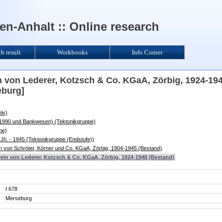
n-Anhalt :: Online research
ch result
Workbooks
Info Corner
in von Lederer, Kotzsch & Co. KGaA, Zörbig, 1924-19
eburg]
iv)
s 1990 und Bankwesen) (Tektonikgruppe)
pe)
 Jh. - 1945 (Tektonikgruppe (Endstufe))
in von Schröter, Körner und Co. KGaA, Zörbig, 1904-1945 (Bestand)
erein von Lederer, Kotzsch & Co. KGaA, Zörbig, 1924-1948 (Bestand)
I 678
Merseburg