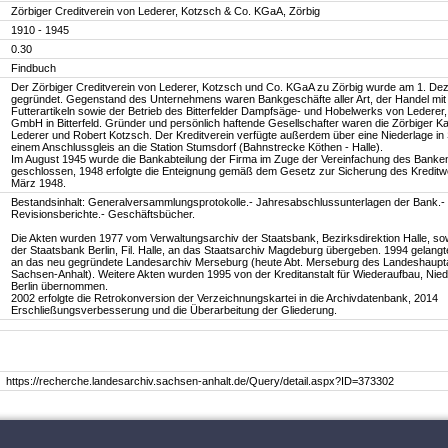
Zörbiger Creditverein von Lederer, Kotzsch & Co. KGaA, Zörbig
1910 - 1945
0.30
Findbuch
Der Zörbiger Creditverein von Lederer, Kotzsch und Co. KGaA zu Zörbig wurde am 1. De
gegründet. Gegenstand des Unternehmens waren Bankgeschäfte aller Art, der Handel mit
Futterartikeln sowie der Betrieb des Bitterfelder Dampfsäge- und Hobelwerks von Lederer
GmbH in Bitterfeld. Gründer und persönlich haftende Gesellschafter waren die Zörbiger Ka
Lederer und Robert Kotzsch. Der Kreditverein verfügte außerdem über eine Niederlage in
einem Anschlussgleis an die Station Stumsdorf (Bahnstrecke Köthen - Halle).
Im August 1945 wurde die Bankabteilung der Firma im Zuge der Vereinfachung des Bank
geschlossen, 1948 erfolgte die Enteignung gemäß dem Gesetz zur Sicherung des Kredit
März 1948.
Bestandsinhalt: Generalversammlungsprotokolle.- Jahresabschlussunterlagen der Bank.-
Revisionsberichte.- Geschäftsbücher.
Die Akten wurden 1977 vom Verwaltungsarchiv der Staatsbank, Bezirksdirektion Halle, s
der Staatsbank Berlin, Fil. Halle, an das Staatsarchiv Magdeburg übergeben. 1994 gelang
an das neu gegründete Landesarchiv Merseburg (heute Abt. Merseburg des Landeshaupt
Sachsen-Anhalt). Weitere Akten wurden 1995 von der Kreditanstalt für Wiederaufbau, Nie
Berlin übernommen.
2002 erfolgte die Retrokonversion der Verzeichnungskartei in die Archivdatenbank, 2014
Erschließungsverbesserung und die Überarbeitung der Gliederung.
https://recherche.landesarchiv.sachsen-anhalt.de/Query/detail.aspx?ID=373302