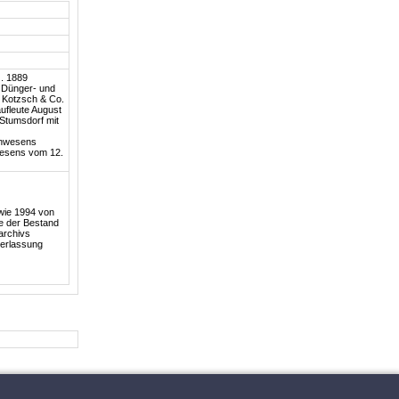
z. 1889
 Dünger- und
, Kotzsch & Co.
ufleute August
 Stumsdorf mit
enwesens
wesens vom 12.
owie 1994 von
te der Bestand
archivs
derlassung