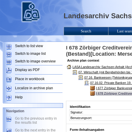
Landesarchiv Sachse
Search
Last sear
Switch to list view
I 678 Zörbiger Creditvere
(Bestand)[Location: Mers
Switch to image list
Archive plan context
Switch to image overview
LASA Landesarchiv Sachsen-Anhalt (Arch
Display as PDF
07. Wirtschaft (mit Bergbehörden bi
07.16. Bankwesen (Tektonikgrup
Place in workbook
07.16.02. Private Banken 19.
Localize in archive plan
I 677 Zörbiger Bankvere
I 678 Zörbiger Creditv
Help
Identifikation
Navigation
Signatur:
Benutzungsort:
Go to the previous entry in
the results list
Form-/Inhaltsangaben
Go to the next entry in the