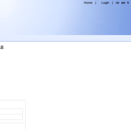
Home
|
Login
|
de
en
fr
48