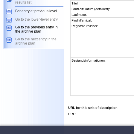
results list
Titel:
Laufzeit/Datum (detailliert):
For entry at previous level
Laufmeter:
Go to the lower-level entry
Findhilfsmittel:
Registraturbildner:
Go to the previous entry in
the archive plan
Go to the next entry in the
archive plan
Bestandsinformationen:
URL for this unit of description
URL: