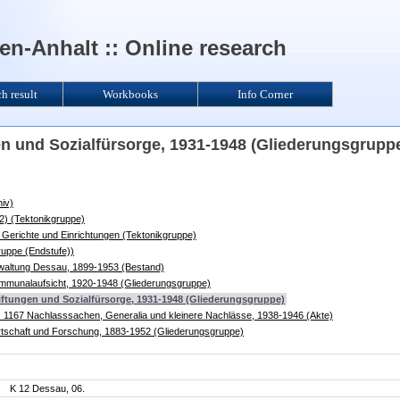
n-Anhalt :: Online research
ch result
Workbooks
Info Corner
en und Sozialfürsorge, 1931-1948 (Gliederungsgrupp
iv)
2) (Tektonikgruppe)
Gerichte und Einrichtungen (Tektonikgruppe)
ruppe (Endstufe))
waltung Dessau, 1899-1953 (Bestand)
mmunalaufsicht, 1920-1948 (Gliederungsgruppe)
tiftungen und Sozialfürsorge, 1931-1948 (Gliederungsgruppe)
. 1167 Nachlasssachen, Generalia und kleinere Nachlässe, 1938-1946 (Akte)
rtschaft und Forschung, 1883-1952 (Gliederungsgruppe)
K 12 Dessau, 06.