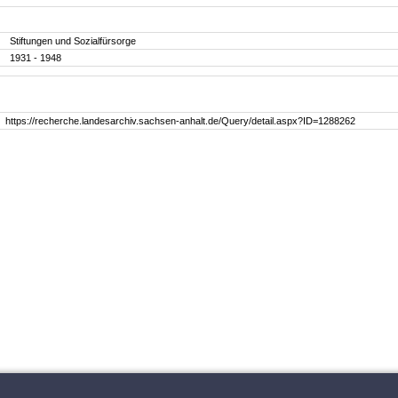
Stiftungen und Sozialfürsorge
1931 - 1948
https://recherche.landesarchiv.sachsen-anhalt.de/Query/detail.aspx?ID=1288262