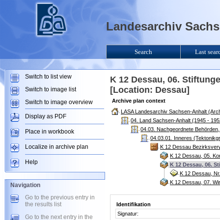
Landesarchiv Sachse
Search
Last sear
Switch to list view
K 12 Dessau, 06. Stiftung
[Location: Dessau]
Switch to image list
Archive plan context
Switch to image overview
LASA Landesarchiv Sachsen-Anhalt (Arch
Display as PDF
04. Land Sachsen-Anhalt (1945 - 195
04.03. Nachgeordnete Behörden, 
Place in workbook
04.03.01. Inneres (Tektonikg
Localize in archive plan
K 12 Dessau Bezirksver
K 12 Dessau, 05. Ko
Help
K 12 Dessau, 06. S
K 12 Dessau, Nr
K 12 Dessau, 07. Wi
Navigation
Go to the previous entry in
the results list
Identifikation
Signatur:
Go to the next entry in the