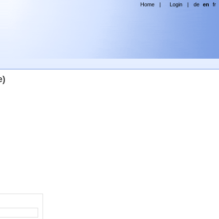
Home
|
Login
|
de
en
fr
e)