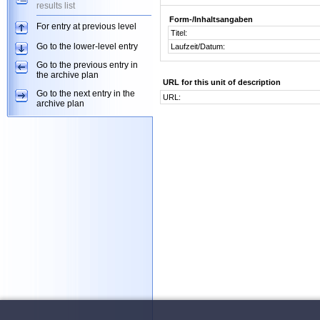
results list
Form-/Inhaltsangaben
For entry at previous level
Titel:
Go to the lower-level entry
Laufzeit/Datum:
Go to the previous entry in
the archive plan
URL for this unit of description
Go to the next entry in the
URL:
archive plan