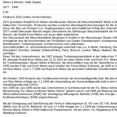
Weise & Monski, Halle (Saale)
1877 - 1948
0.40
Findbuch 2016 (online recherchierbar)
1872 gründeten Rudolf Ernst Weise und Alexander Monski die Maschinenfabrik Weise & Mo
halleschen Turmstraße. Produziert wurden zunächst überwiegend Ausrüstungen für die Zu
bevor der Bau von Pumpen (v.a. Duplexpumpen) zum wirtschaftlichen Erfolg des Unterne
1877 verließ Alexander Monski wegen Übernahme der Eilenburger Maschinenfabrik die F
Monski, die Rudolf Ernst Weise von da an allein weiterführte.
Der Hinzuerwerb der Maschinenfabrik Bergmann & Schlee in der Merseburger Straße 149
ermöglichte dort die Konzentration der Produktion von Duplex-Dampfpumpen, Kurbelpumpe
Antriebsarten, Turbinenpumpen, Kompressoren und Luftpumpen.
Geschäftsstellen, In- und Auslandsvertretungen unterhielt man u.a. in Berlin, Hamburg, D
Düsseldorf, Dresden, Gleiwitz (Gliwice/Polen), Paris, Brüssel, London, Bilbao, Mailand, 
und Baku.
Einen Teil des Unternehmens, die 1907 erbaute Turbinenpumpenfabrik in der halleschen 
96, übergab Rudolf Ernst Weise per 31.12.1913 an seine Söhne Felix und Erich (Fa. Weis
für Turbinenpumpen, Bauart Weise & Monski), die wirtschaftlich eng mit der Stammfirma v
1935 wurden Felix und Erich Weise auch Inhaber der Firma Weise & Monski, ab 1939 in 
mit Elsa Weise. Zum 1.7.1945 trat Ruprecht Weise als persönlich haftender Gesellschafter
ein.
Ab Oktober 1943 firmierte das Familienunternehmen als Kommanditgesellschaft. Mit dem
von Elsa Weise erfolgte per 1.1.1946 die Umwandlung der Kommanditgesellschaft in eine 
Handelsgesellschaft (OHG).
Von 1945 bis Juni 1948 wurde das Unternehmen in Gemeinschaft mit der Fa. Weise Söhne
Bezeichnung "Fa. Weise & Monski-Weise Söhne" geführt und im Juli 1948 auf Weisung d
Wirtschaftskommission (DWK) der Vereinigung Volkseigener Betriebe (VVB) des Energie-
Kraftmaschinenbaus (EKM) angeschlossen.
Mit der Enteignung und Überführung der Firma in Volkseigentum (lt. VO vom 30.7.46, Befeh
SMAD vom 30.10.45, Befehl Nr. 64 vom 17.4.48) erfolgte per 1.1.1949 die Umbenennung 
Monski-Weise Söhne in EKM Hallesche Pumpenwerke, mit der ehem. Fa. Magdeburg & We
Abteilung Gießerei.