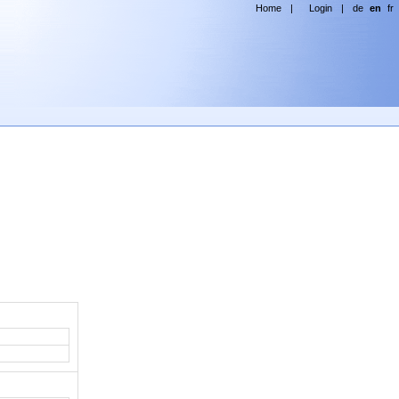
Home
|
Login
|
de
en
fr