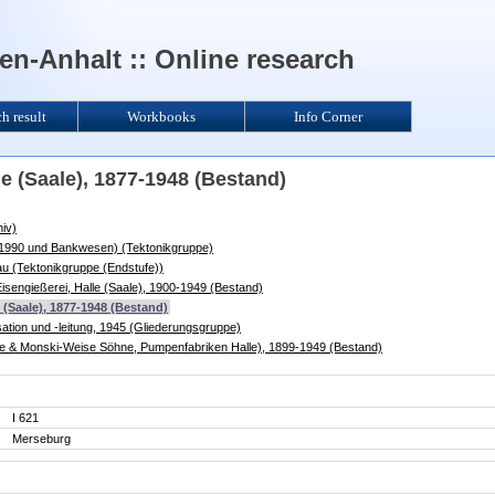
n-Anhalt :: Online research
ch result
Workbooks
Info Corner
le (Saale), 1877-1948 (Bestand)
iv)
s 1990 und Bankwesen) (Tektonikgruppe)
u (Tektonikgruppe (Endstufe))
sengießerei, Halle (Saale), 1900-1949 (Bestand)
 (Saale), 1877-1948 (Bestand)
sation und -leitung, 1945 (Gliederungsgruppe)
e & Monski-Weise Söhne, Pumpenfabriken Halle), 1899-1949 (Bestand)
I 621
Merseburg