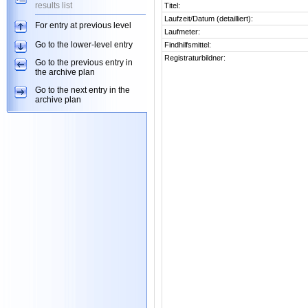
results list
Titel:
Laufzeit/Datum (detailliert):
For entry at previous level
Laufmeter:
Go to the lower-level entry
Findhilfsmittel:
Registraturbildner:
Go to the previous entry in
the archive plan
Go to the next entry in the
archive plan