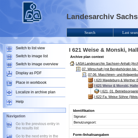
Landesarchiv Sachse
Search
Last sear
Switch to list view
I 621 Weise & Monski, Hal
Switch to image list
Archive plan context
LASA Landesarchiv Sachsen-Anhalt (Arch
Switch to image overview
07. Wirtschaft (mit Bergbehörden bi
Display as PDF
07.06. Maschinen- und Anlagenba
I 620 Magdeburg & Werther Ei
Place in workbook
I 621 Weise & Monski, Halle
I 621, 01. Betriebsorgani
Localize in archive plan
I 622 Fa. Weise Söhne (Weis
Help
Identifikation
Navigation
Signatur:
Benutzungsort:
Go to the previous entry in
the results list
Form-/Inhaltsangaben
Go to the next entry in the