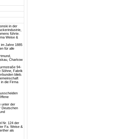
nski in der
ckerindustrie,
hmens führte.
irma Weise &
 im Jahre 1885
n für alle
ortmund,
Moskau, Charkow
Turmstraße 94-
e Söhne, Fabrik
erbunden blieb.
Gemeinschaft
 in die Firma
 Ausscheiden
Offene
 unter der
er Deutschen
 und
l Nr. 124 der
der Fa. Weise &
rther als